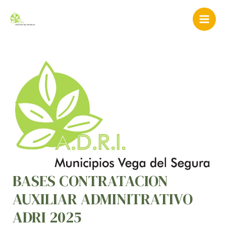
Ir
Mai
al
Men
contenido
BASES
CONTRATACION
AUXILIAR
ADMINITRATIVO
ADRI
2025
BASES CONTRATACION
AUXILIAR ADMINITRATIVO
ADRI 2025