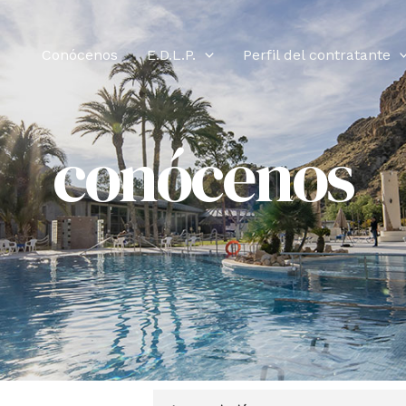
Conócenos
E.D.L.P.
Perfil del contratante
conócenos