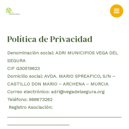
Ir
Mai
al
Men
contenido
Política de Privacidad
Denominación social: ADRI MUNICIPIOS VEGA DEL
SEGURA
CIF G30519623
Domicilio social: AVDA. MARIO SPREAFICO, S/N –
CASTILLO DON MARIO – ARCHENA – MURCIA
Correo electrónico:
adri@vegadelsegura.org
Teléfono: 968673262
Registro Asociación:
____________________________________________
________________________