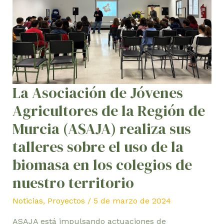
de
la
Región
de
Murcia
(ASAJA)
La Asociación de Jóvenes
realiza
sus
Agricultores de la Región de
talleres
Murcia (ASAJA) realiza sus
sobre
talleres sobre el uso de la
el
uso
biomasa en los colegios de
de
nuestro territorio
la
biomasa
Noticias
,
Proyectos
/
5 de marzo de 2024
en
ASAJA está impulsando actuaciones de