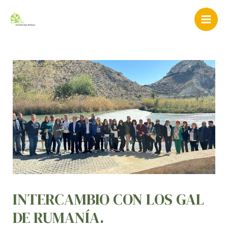
Ir
Navegación
Mai
al
de
Men
contenido
entradas
INTERCAMBIO CON LOS GAL
DE RUMANÍA.