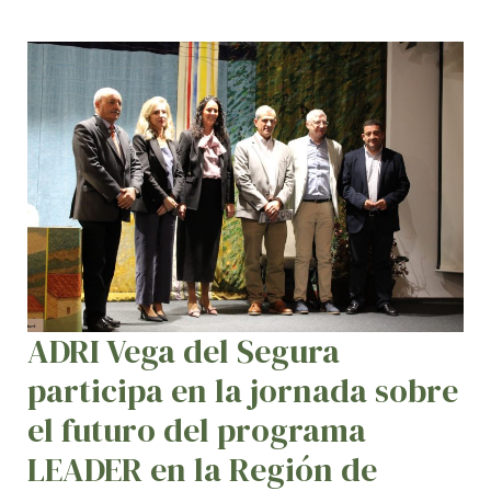
ADRI
Vega
del
Segura
participa
en
la
jornada
sobre
el
ADRI Vega del Segura
futuro
participa en la jornada sobre
del
programa
el futuro del programa
LEADER
LEADER en la Región de
en