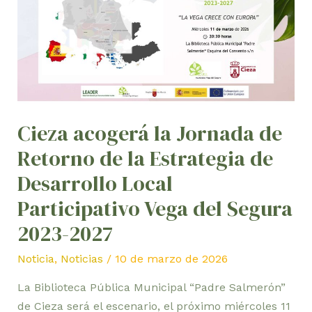
de
Retorno
de
la
Estrategia
de
Desarrollo
Cieza acogerá la Jornada de
Local
Retorno de la Estrategia de
Participativo
Desarrollo Local
Vega
del
Participativo Vega del Segura
Segura
2023-2027
2023-
2027
Noticia
,
Noticias
/
10 de marzo de 2026
La Biblioteca Pública Municipal “Padre Salmerón”
de Cieza será el escenario, el próximo miércoles 11