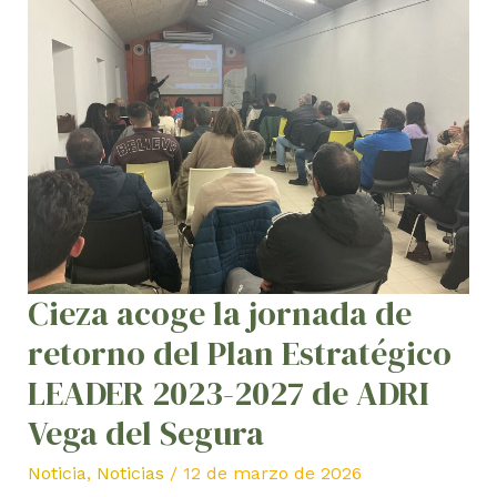
acoge
la
jornada
de
retorno
del
Plan
Estratégico
LEADER
2023-
Cieza acoge la jornada de
2027
de
retorno del Plan Estratégico
ADRI
LEADER 2023-2027 de ADRI
Vega
Vega del Segura
del
Segura
Noticia
,
Noticias
/
12 de marzo de 2026