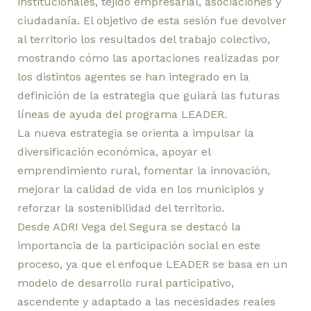
institucionales,
tejido
empresarial,
asociaciones
y
ciudadanía.
El
objetivo
de
esta
sesión
fue
devolver
al
territorio
los
resultados
del
trabajo
colectivo
,
mostrando
cómo
las
aportaciones
realizadas
por
los
distintos
agentes
se
han
integrado
en
la
definición
de
la
estrategia
que
guiará
las
futuras
líneas
de
ayuda
del
programa
LEADER.
La
nueva
estrategia
se
orienta
a
impulsar
la
diversificación
económica,
apoyar
el
emprendimiento
rural,
fomentar
la
innovación,
mejorar
la
calidad
de
vida
en
los
municipios
y
reforzar
la
sostenibilidad
del
territorio
.
Desde
ADRI
Vega
del
Segura
se
destacó
la
importancia
de
la
participación
social
en
este
proceso,
ya
que
el
enfoque
LEADER
se
basa
en
un
modelo
de
desarrollo
rural
participativo,
ascendente
y
adaptado
a
las
necesidades
reales