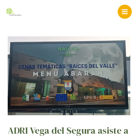
Ir
Navegación
Mai
al
de
Men
contenido
entradas
ADRI Vega del Segura asiste a