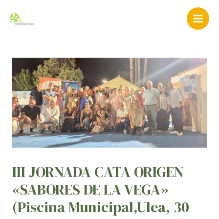
Ir
Navegación
Mai
al
de
Men
contenido
entradas
III JORNADA CATA ORIGEN
«SABORES DE LA VEGA»
(Piscina Municipal,Ulea, 30